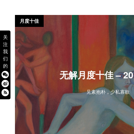
月度十佳
关
注
我
们
的
无解月度十佳 – 201
见素抱朴，少私寡欲