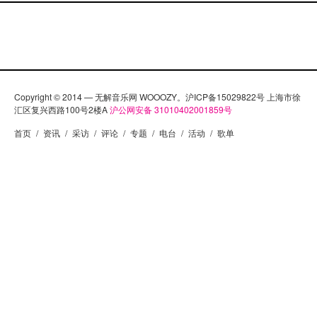
Copyright © 2014 — 无解音乐网 WOOOZY。沪ICP备15029822号 上海市徐
汇区复兴西路100号2楼A
沪公网安备 31010402001859号
首页
/
资讯
/
采访
/
评论
/
专题
/
电台
/
活动
/
歌单