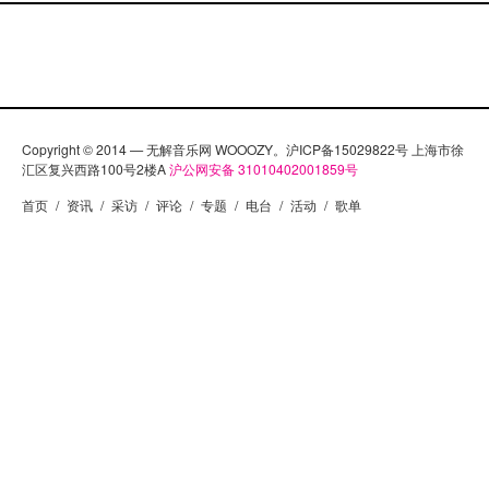
Copyright © 2014 — 无解音乐网 WOOOZY。沪ICP备15029822号 上海市徐
汇区复兴西路100号2楼A
沪公网安备 31010402001859号
首页
/
资讯
/
采访
/
评论
/
专题
/
电台
/
活动
/
歌单