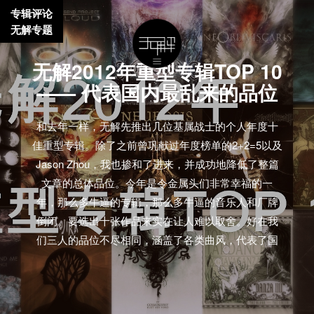
专辑评论
无解专题
无解2012年重型专辑TOP 10
—— 代表国内最乱来的品位
和去年一样，无解先推出几位基属战士的个人年度十
佳重型专辑。除了之前曾巩献过年度榜单的2+2=5以及
Jason Zhou，我也掺和了进来，并成功地降低了整篇
文章的总体品位。今年是令金属头们非常幸福的一
年，那么多牛逼的专辑，那么多牛逼的音乐人和厂牌
倒闭。要选出十张作品来实在让人难以取舍。好在我
们三人的品位不尽相同，涵盖了各类曲风，代表了国
内最乱来的品位，希望不会给你留下什么心理阴影或
者脑损伤。