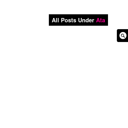
All Posts Under
Ata
Sear
Box