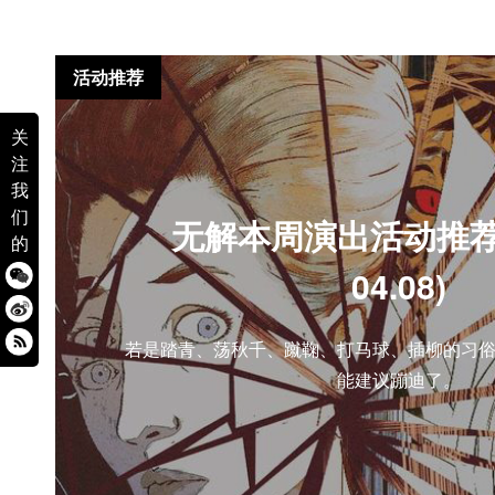
活动推荐
关
注
我
们
无解本周演出活动推荐(0
的
04.08)
若是踏青、荡秋千、蹴鞠、打马球、插柳的习
能建议蹦迪了。