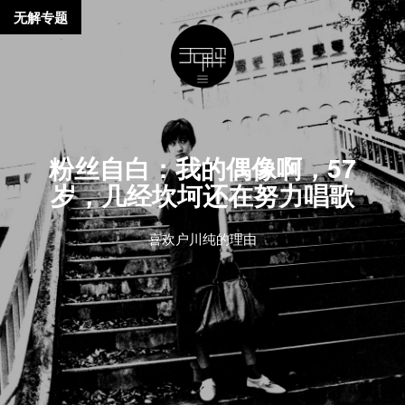
无解专题
粉丝自白：我的偶像啊，57
岁，几经坎坷还在努力唱歌
喜欢户川纯的理由