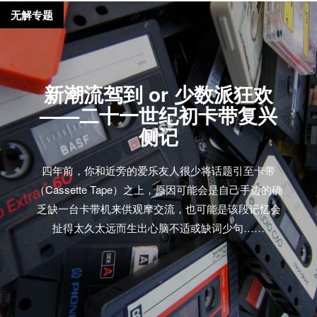
无解专题
新潮流驾到 or 少数派狂欢
——二十一世纪初卡带复兴
侧记
四年前，你和近旁的爱乐友人很少将话题引至卡带
（Cassette Tape）之上，原因可能会是自己手边的确
乏缺一台卡带机来供观摩交流，也可能是该段记忆会
扯得太久太远而生出心脑不适或缺词少句……