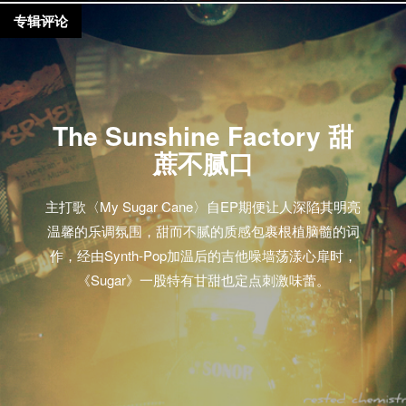
专辑评论
The Sunshine Factory 甜
蔗不腻口
主打歌〈My Sugar Cane〉自EP期便让人深陷其明亮
温馨的乐调氛围，甜而不腻的质感包裹根植脑髓的词
作，经由Synth-Pop加温后的吉他噪墙荡漾心扉时，
《Sugar》一股特有甘甜也定点刺激味蕾。