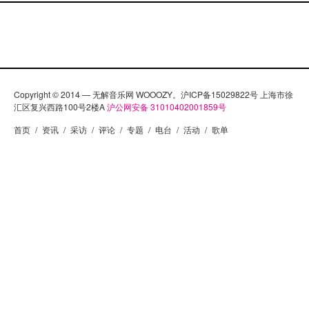
Copyright © 2014 — 无解音乐网 WOOOZY。沪ICP备15029822号 上海市徐
汇区复兴西路100号2楼A
沪公网安备 31010402001859号
首页
/
资讯
/
采访
/
评论
/
专题
/
电台
/
活动
/
歌单