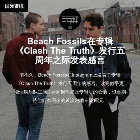
国际资讯
Beach Fossils在专辑
《Clash The Truth》发行五
周年之际发表感言
前不久，Beach Fossils在Instagram上发表了专辑
《Clash The Truth》发行五周年的感言。读完似乎更
能理解乐队主脑Dustin创作那张专辑时的心情，也更期
待他们本周末的首次内地专场巡演。