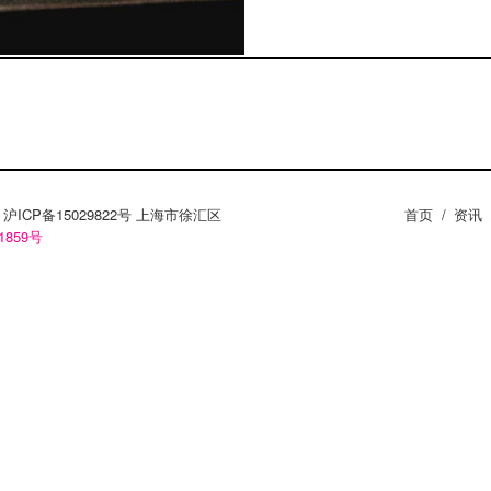
ZY。沪ICP备15029822号 上海市徐汇区
首页
/
资讯
1859号