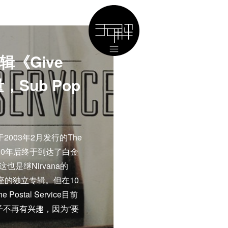
e专辑《Give
Sub Pop
2003年2月发行的The
》，在10年后终于到达了白金
这也是继Nirvana的
二卖座的独立专辑。但在10
ostal Service目前
不再有兴趣，因为“要