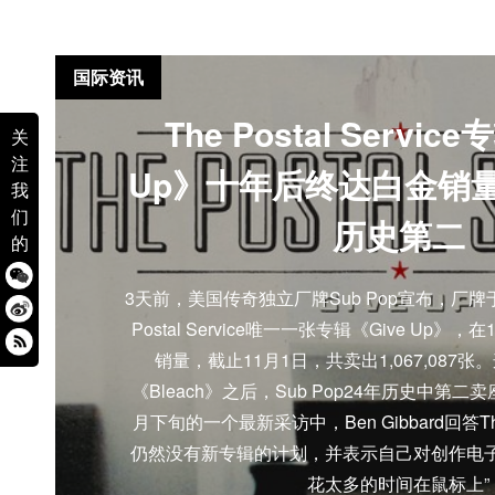
国际资讯
The Postal Servic
关
注
Up》十年后终达白金销量，
我
们
历史第二
的
3天前，美国传奇独立厂牌Sub Pop宣布，厂牌于
Postal Service唯一一张专辑《Give Up
销量，截止11月1日，共卖出1,067,087张。
《Bleach》之后，Sub Pop24年历史中第
月下旬的一个最新采访中，Ben Gibbard回答The P
仍然没有新专辑的计划，并表示自己对创作电子
花太多的时间在鼠标上”