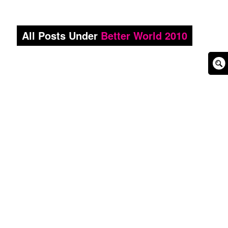
All Posts Under
Better World 2010
Sear
Box