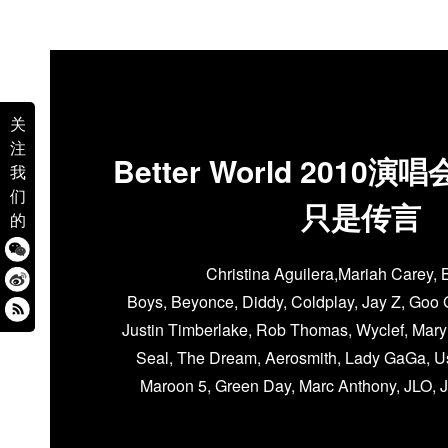
关
注
Better World 201
我
们
只是传言
的
Christina Aguilera,Mariah Carey, 
Boys, Beyonce, Diddy, Coldplay, Jay Z, Goo 
Justin Timberlake, Rob Thomas, Wyclef, Mary 
Seal, The Dream, Aerosmith, Lady GaGa, Us
Maroon 5, Green Day, Marc Anthony, JLO,