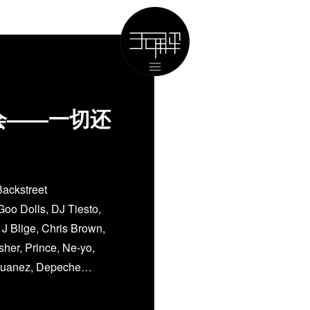
0演唱会——一切还
Backstreet
Goo Dolls, DJ Tiesto,
J Blige, Chris Brown,
her, Prince, Ne-yo,
 Juanez, Depeche…