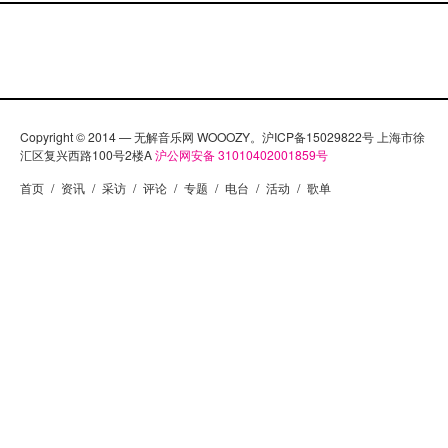
Copyright © 2014 — 无解音乐网 WOOOZY。沪ICP备15029822号 上海市徐
汇区复兴西路100号2楼A
沪公网安备 31010402001859号
首页
/
资讯
/
采访
/
评论
/
专题
/
电台
/
活动
/
歌单