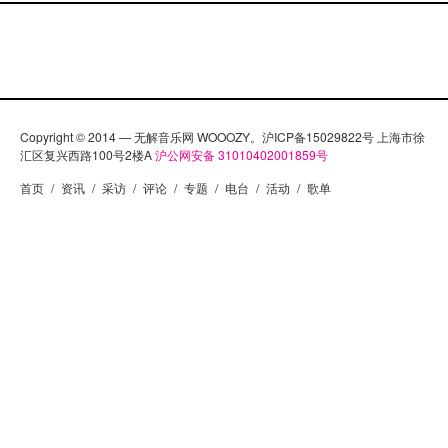
Copyright © 2014 — 无解音乐网 WOOOZY。沪ICP备15029822号 上海市徐
汇区复兴西路100号2楼A
沪公网安备 31010402001859号
首页
/
资讯
/
采访
/
评论
/
专题
/
电台
/
活动
/
歌单