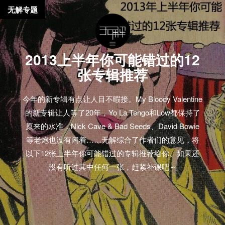
无解专题
2013上半年你可能错过的12
张专辑推荐
今年的新专辑有点让人目不暇接。My Bloody Valentine
的新专辑让人等了20年，Yo La Tengo和Low都保持了
原来的水准，Nick Cave & Bad Seeds、David Bowie
等老炮也没有闲着……无解综合了作者们的意见，将
以下12张上半年你可能错过的专辑推荐给你。如果还
没有听过其中任何一张，赶紧补课吧～