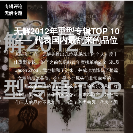
专辑评论
无解专题
无解2012年重型专辑TOP 10
—— 代表国内最乱来的品位
和去年一样，无解先推出几位基属战士的个人年度十
佳重型专辑。除了之前曾巩献过年度榜单的2+2=5以及
Jason Zhou，我也掺和了进来，并成功地降低了整篇
文章的总体品位。今年是令金属头们非常幸福的一
年，那么多牛逼的专辑，那么多牛逼的音乐人和厂牌
倒闭。要选出十张作品来实在让人难以取舍。好在我
们三人的品位不尽相同，涵盖了各类曲风，代表了国
内最乱来的品位，希望不会给你留下什么心理阴影或
者脑损伤。