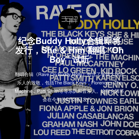
纪念Buddy Holly合辑即将
发行，She & Him 翻唱 “Oh
Boy” 试听
翻唱合辑《Rave On Buddy Holly》包含了各路大牌音
乐人的致敬，包括The Black Keys，Florence + The
Machine，Patti Smith等等乐队和音乐人。这张合辑将
会在今年的6月28日发行。