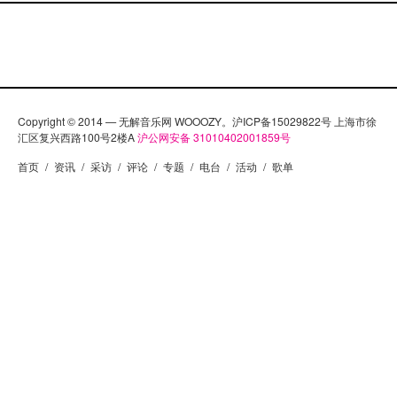
Copyright © 2014 — 无解音乐网 WOOOZY。沪ICP备15029822号 上海市徐
汇区复兴西路100号2楼A
沪公网安备 31010402001859号
首页
/
资讯
/
采访
/
评论
/
专题
/
电台
/
活动
/
歌单