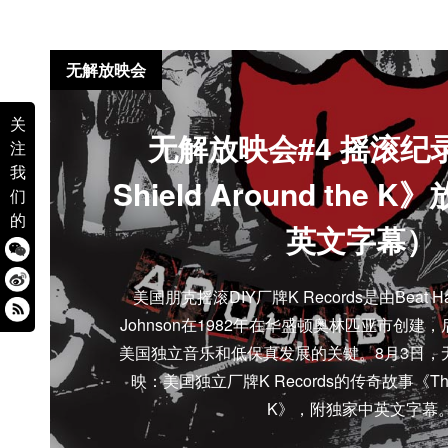
无解放映会
关
无解放映会#4 摇滚纪录
注
我
Shield Around the
们
的
英文字幕）
美国朋克摇滚DIY厂牌K Records是由Beat Hap
Johnson在1982年在华盛顿奥林匹亚市创
美国独立音乐和低保真发展的关键。8月3日，
映：美国独立厂牌K Records的传奇故事《The Shi
K》，附独家中英文字幕