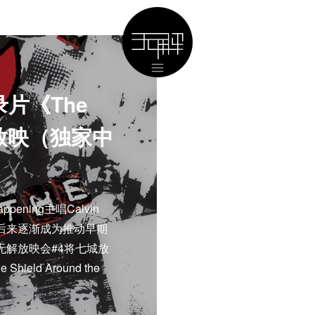
片《The
 K》放映（独家中
pening主唱Calvin
建，后来逐渐成为推动早期
无解放映会#4将七城放
eld Around the
。