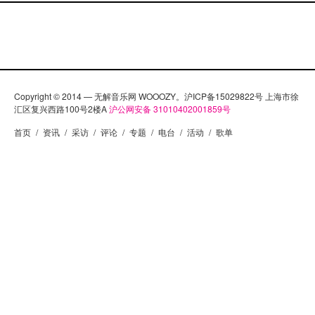
Copyright © 2014 — 无解音乐网 WOOOZY。沪ICP备15029822号 上海市徐
汇区复兴西路100号2楼A
沪公网安备 31010402001859号
首页
/
资讯
/
采访
/
评论
/
专题
/
电台
/
活动
/
歌单