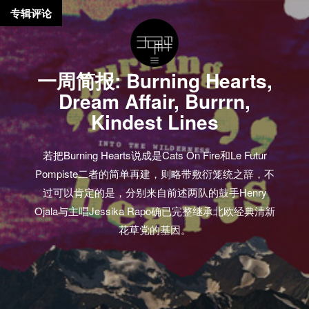
专辑评论
一周简报: Burning Hearts,
Dream Affair, Burrrn,
Kindest Lines
若把Burning Hearts说成是Cats On Fire和Le Futur
Pompiste二者的简单再建，则略带敷衍笼统之辞，不
过可以肯定的是，分别来自前述两队的鼓手Henry
Ojala与主唱Jessika Rapo确已完整继承北欧经典清新
花草党的基因。