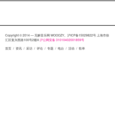
Copyright © 2014 — 无解音乐网 WOOOZY。沪ICP备15029822号 上海市徐
汇区复兴西路100号2楼A
沪公网安备 31010402001859号
首页
/
资讯
/
采访
/
评论
/
专题
/
电台
/
活动
/
歌单