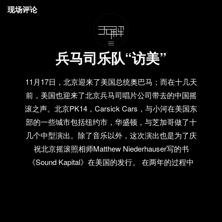
现场评论
兵马司乐队“访美”
11月17日，北京迎来了美国总统奥巴马；而在十几天
前，美国也迎来了北京兵马司唱片公司带去的中国摇
滚之声。北京PK14，Carsick Cars，与小河在美国东
部的一些城市包括纽约市，华盛顿，与芝加哥做了十
几个中型演出。除了音乐以外，这次演出也是为了庆
祝北京摇滚照相师Matthew Niederhauser写的书
《Sound Kapital》在美国的发行。 在两年的过程中
Niederhauser在北京D-22酒吧集中了一大量的照片，
然后决定把最能代表中国摇滚乐的照片作为一本书
《Sound Kapital》。大部分关注中国摇滚乐的人都应
当知道Niederhauser拍的照。这本以给西方介绍中国摇