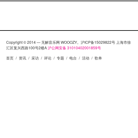
滚乐为目的专辑里面有着D-22的经典照片与其它的关
于摇滚的东西。
Copyright © 2014 — 无解音乐网 WOOOZY。沪ICP备15029822号 上海市徐
汇区复兴西路100号2楼A
沪公网安备 31010402001859号
首页
/
资讯
/
采访
/
评论
/
专题
/
电台
/
活动
/
歌单