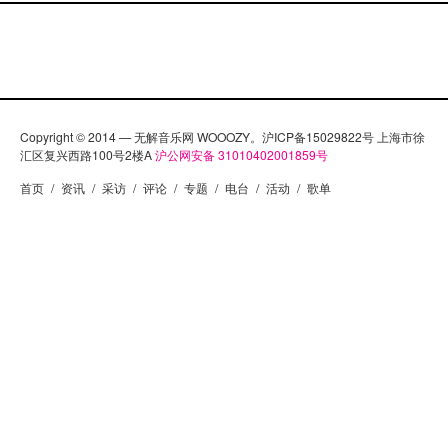
Copyright © 2014 — 无解音乐网 WOOOZY。沪ICP备15029822号 上海市徐
汇区复兴西路100号2楼A
沪公网安备 31010402001859号
首页
/
资讯
/
采访
/
评论
/
专题
/
电台
/
活动
/
歌单