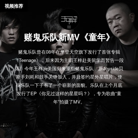
视频推荐
赌鬼乐队新MV《童年》
赌鬼乐队曾在08年在摩登天空旗下发行了首张专辑
《Teenage》，后来因为主唱王梓赴美留学而暂告一段
落。今年王梓从美国归来重组赌鬼乐队，原Joyside贝
斯手刘耗和鼓手关铮加入，并且签约星外星唱片，使
得乐队一下子有了一个崭新的面貌。乐队在上个月底
发行了EP《你见过这样的星星吗？》，专为歌曲“童
年”拍摄了MV。