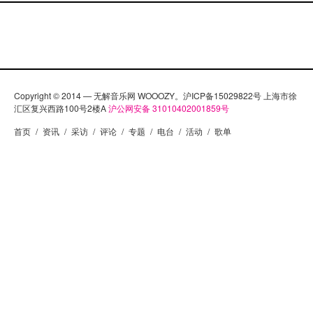
Copyright © 2014 — 无解音乐网 WOOOZY。沪ICP备15029822号 上海市徐
汇区复兴西路100号2楼A
沪公网安备 31010402001859号
首页
/
资讯
/
采访
/
评论
/
专题
/
电台
/
活动
/
歌单