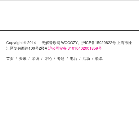
Copyright © 2014 — 无解音乐网 WOOOZY。沪ICP备15029822号 上海市徐
汇区复兴西路100号2楼A
沪公网安备 31010402001859号
首页
/
资讯
/
采访
/
评论
/
专题
/
电台
/
活动
/
歌单