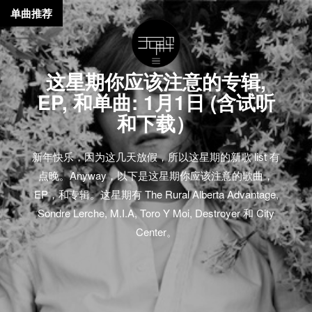
单曲推荐
这星期你应该注意的专辑,
EP, 和单曲: 1月1日 (含试听
和下载）
新年快乐，因为这几天放假，所以这星期的新歌 list 有
点晚。Anyway，以下是这星期你应该注意的歌曲，
EP，和专辑。这星期有 The Rural Alberta Advantage,
Sondre Lerche, M.I.A, Toro Y Moi, Destroyer 和 City
Center。