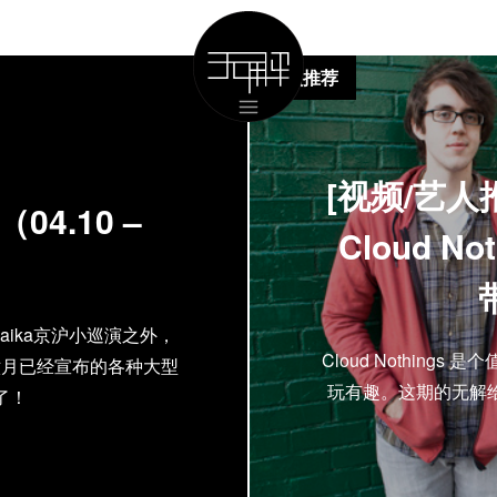
视频推荐
[视频/艺人推
4.10 –
Cloud 
ika京沪小巡演之外，
Cloud Nothin
六月已经宣布的各种大型
玩有趣。这期的无解
了！