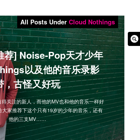
All Posts Under
Cloud Nothings
Sear
荐] Noise-Pop天才少年
Box
Nothings以及他的音乐录影
带，古怪又好玩
gs 是个值得关注的新人，而他的MV也和他的音乐一样好
给大家推荐下这个只有19岁的少年的音乐，还有
他的三支MV……