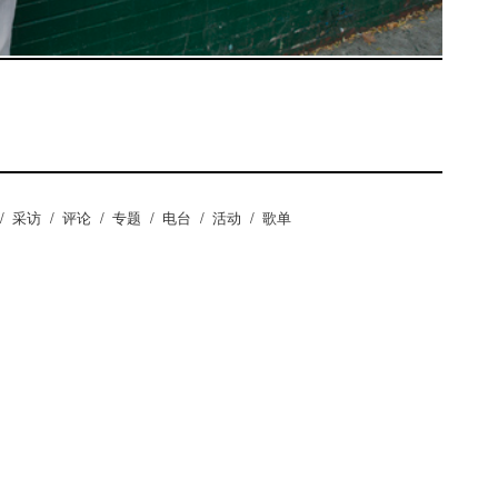
/
采访
/
评论
/
专题
/
电台
/
活动
/
歌单