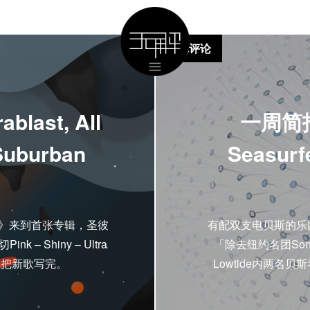
专辑评论
blast, All
一周简报: 
Suburban
Seasurf
mbies》来到首张专辑，圣彼
有配双支电贝斯的乐团
k – Shiny – Ultra
「除去纽约名团Son
年就把新歌写完。
Lowtide内两