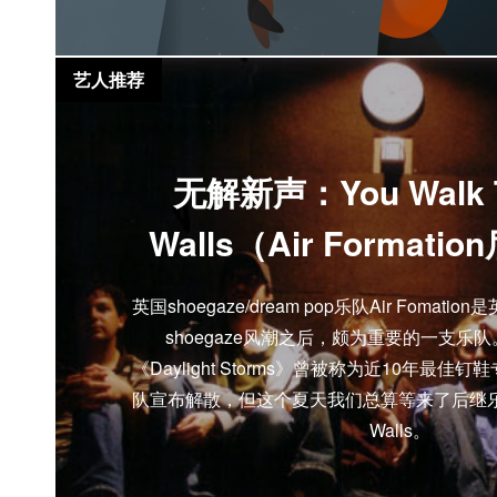
艺人推荐
无解新声：You Walk 
Walls（Air Format
英国shoegaze/dream pop乐队Air Fomat
shoegaze风潮之后，颇为重要的一支乐
《Daylight Storms》曾被称为近10年最
队宣布解散，但这个夏天我们总算等来了后继乐队You
Walls。