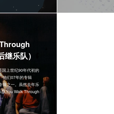
Through
ion后继乐队）
ion是英国上世纪90年代初的
队。他们07年的专辑
佳钉鞋专辑之一。虽然去年乐
 Walk Through