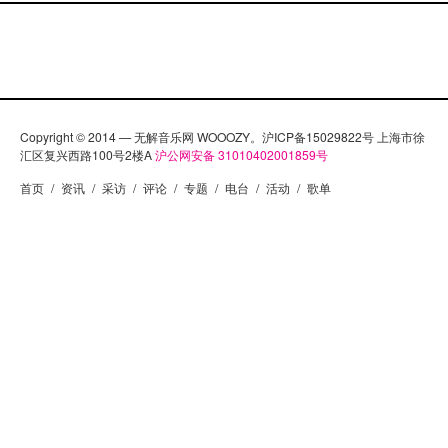
Copyright © 2014 — 无解音乐网 WOOOZY。沪ICP备15029822号 上海市徐
汇区复兴西路100号2楼A
沪公网安备 31010402001859号
首页
/
资讯
/
采访
/
评论
/
专题
/
电台
/
活动
/
歌单