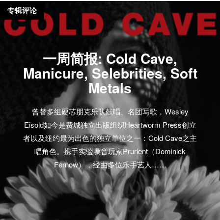
专辑评论
一周简报: Cold Cave,
Manicure, Selebrities, Soft
Metals
曾替多组硬芯朋克乐队献唱、名团写歌，Wesley
Eisold如今是费城独立出版组织Heartworm Press创立
者以及纽约最为出色的独立单位之一：Cold Cave之主
唱角色。携手实验噪音玩家Prurient（Dominick
Fernow），经由多位乐手艺人……