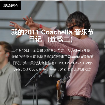
现场评论
我的2011 Coachella 音乐节
日记 （连载二）
上个月15日，全美最大的音乐节之一Coachella开幕，
无解的特派员喜北特意给我们带来了Coachella音乐节
日记。第一天的演出包括有Hurts, Cold Cave, Sleigh
Bells, Cut Copy, 新裤子等等，来看看喜北的激动之
旅。