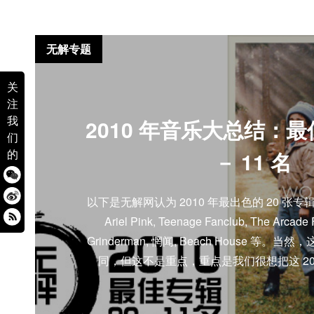
无解专题
关
注
我
2010 年音乐大总结：最
们
的
－ 11 名
以下是无解网认为 2010 年最出色的 20 张专辑的
Ariel Pink, Teenage Fanclub, The Arcade 
Grinderman, 惘闻, Beach House 等
同，但这不是重点，重点是我们很想把这 2