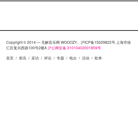
Copyright © 2014 — 无解音乐网 WOOOZY。沪ICP备15029822号 上海市徐
汇区复兴西路100号2楼A
沪公网安备 31010402001859号
首页
/
资讯
/
采访
/
评论
/
专题
/
电台
/
活动
/
歌单