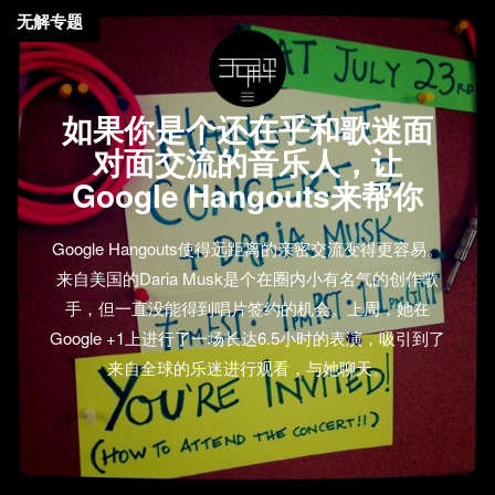
无解专题
如果你是个还在乎和歌迷面
对面交流的音乐人，让
Google Hangouts来帮你
Google Hangouts使得远距离的亲密交流变得更容易。
来自美国的Daria Musk是个在圈内小有名气的创作歌
手，但一直没能得到唱片签约的机会。上周，她在
Google +1上进行了一场长达6.5小时的表演，吸引到了
来自全球的乐迷进行观看，与她聊天。