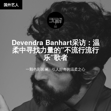
国外艺人
Devendra Banhart采访：温
柔中寻找力量的”不流行流行
乐”歌者
一颗色彩斑斓、引人好奇的温柔之心