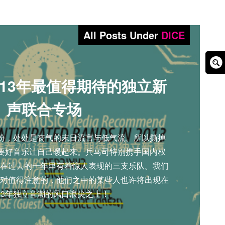
All Posts Under
DICE
Sear
013年最值得期待的独立新
Box
声联合专场
年份，处处是丧气的末日流言与低气流。所以撕掉
需要好音乐让自己暖起来。兵马司特别携手国内权
在过去的一年里有着惊人表现的三支乐队。我们
对值得注意的，他们之中的某些人也许将出现在
013年独立音潮的风口浪尖之上！