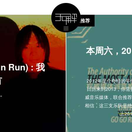
活动推荐
本周六，2
 Run) : 我
有
2012年是个奇怪的
日历来到2013，你
”
威音乐媒体，联合推荐
相信，这三支乐队是绝
上2