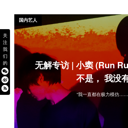
国内艺人
关
注
我
们
无解专访 | 小窦 (Run Run
的
不是， 我没
“我一直都在极力模仿……