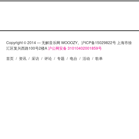
Copyright © 2014 — 无解音乐网 WOOOZY。沪ICP备15029822号 上海市徐
汇区复兴西路100号2楼A
沪公网安备 31010402001859号
首页
/
资讯
/
采访
/
评论
/
专题
/
电台
/
活动
/
歌单