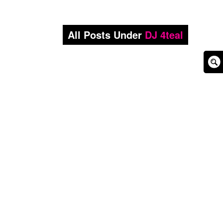
All Posts Under
DJ 4teal
Sear
Box