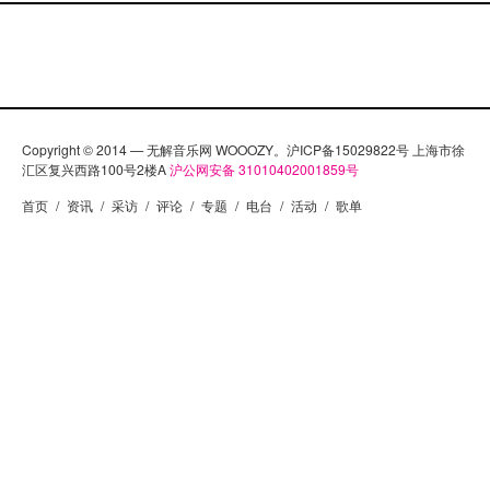
Copyright © 2014 — 无解音乐网 WOOOZY。沪ICP备15029822号 上海市徐
汇区复兴西路100号2楼A
沪公网安备 31010402001859号
首页
/
资讯
/
采访
/
评论
/
专题
/
电台
/
活动
/
歌单