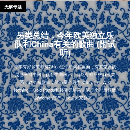
无解专题
另类总结，今年欧美独立乐
队和China有关的歌曲 (附试
听)
今年有好多歌都有China这个单词在里面，有些是真的
灵感来自中国，很有中国味儿，当然有些压根就没关
系，这个短歌单，就当是个另类收集，包括Wild
Nothing、Gold Panda和接受无解采访两个小时后解散
的Women等等，欢迎大家补充。