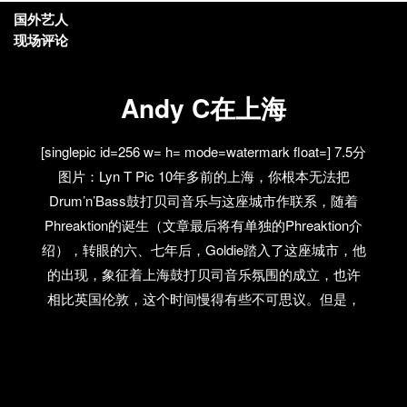
国外艺人
现场评论
Andy C在上海
[singlepic id=256 w= h= mode=watermark float=] 7.5分
图片：Lyn T Pic 10年多前的上海，你根本无法把
Drum’n’Bass鼓打贝司音乐与这座城市作联系，随着
Phreaktion的诞生（文章最后将有单独的Phreaktion介
绍），转眼的六、七年后，Goldie踏入了这座城市，他
的出现，象征着上海鼓打贝司音乐氛围的成立，也许
相比英国伦敦，这个时间慢得有些不可思议。但是，
10年后的今天，另一位鼓打贝司艺人的到来，可以说
是让我们真正看到了这座城市变得成熟，那就是Andy
C，他说：“在英国的鼓打贝司界，很多人都有说道
Phreaktion，说他们很棒，我听说也有很多人来过上海