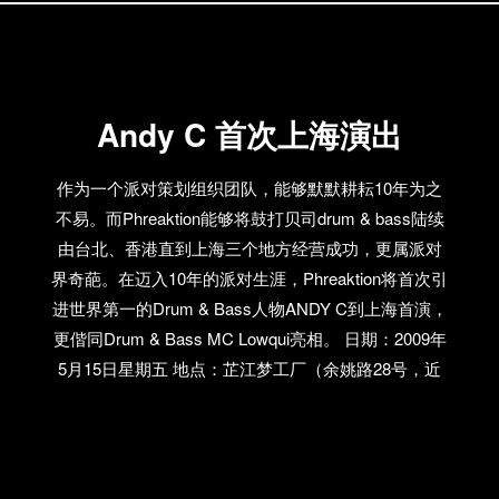
演出，他们都和我说你应该去上海。”所以，他来了！
对于任何一位鼓打贝司的乐迷而言，尤其是在上海这
样的城市，如果错过了他，我只能说你会后悔一辈子
了，因为这可以说是2009年上海最棒的电子派对之
Andy C 首次上海演出
一。
作为一个派对策划组织团队，能够默默耕耘10年为之
不易。而Phreaktion能够将鼓打贝司drum & bass陆续
由台北、香港直到上海三个地方经营成功，更属派对
界奇葩。在迈入10年的派对生涯，Phreaktion将首次引
进世界第一的Drum & Bass人物ANDY C到上海首演，
更偕同Drum & Bass MC Lowqui亮相。 日期：2009年
5月15日星期五 地点：芷江梦工厂（余姚路28号，近
西康路，同乐坊内） 门票：150元