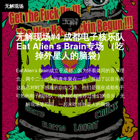
无解现场
无解现场#4 成都电子核乐队
Eat Alien’s Brain专场 （吃
掉外星人的脑袋）
Eat Alien’s Brain成立于成都，因为怀着共同的音乐理
念，两个二十出头的青年聚在一起，开始了以音乐表
达自己对时下感观的自由之路。他们是现在成都炙手
可热的电子核乐队，连NME都推荐过他们的音乐。无
解现场第四回，一起来吃掉外星人的脑袋。