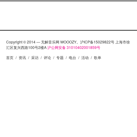
Copyright © 2014 — 无解音乐网 WOOOZY。沪ICP备15029822号 上海市徐
汇区复兴西路100号2楼A
沪公网安备 31010402001859号
首页
/
资讯
/
采访
/
评论
/
专题
/
电台
/
活动
/
歌单