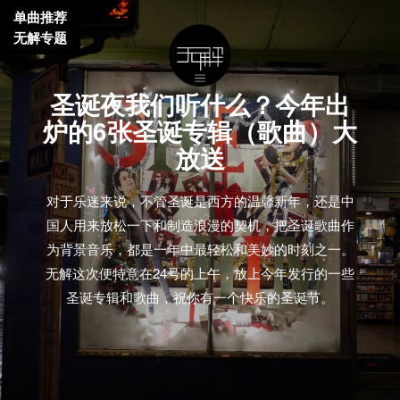
单曲推荐
无解专题
圣诞夜我们听什么？今年出
炉的6张圣诞专辑（歌曲）大
放送
对于乐迷来说，不管圣诞是西方的温馨新年，还是中
国人用来放松一下和制造浪漫的契机，把圣诞歌曲作
为背景音乐，都是一年中最轻松和美妙的时刻之一。
无解这次便特意在24号的上午，放上今年发行的一些
圣诞专辑和歌曲，祝你有一个快乐的圣诞节。