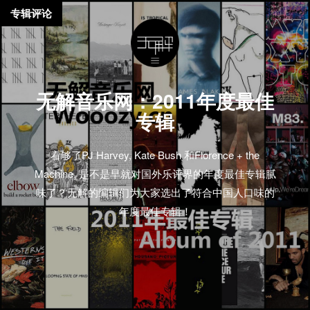
专辑评论
无解音乐网：2011年度最佳
专辑
看够了PJ Harvey, Kate Bush 和Florence + the
Machine, 是不是早就对国外乐评界的年度最佳专辑腻
味了？无解的编辑们为大家选出了符合中国人口味的
年度最佳专辑！