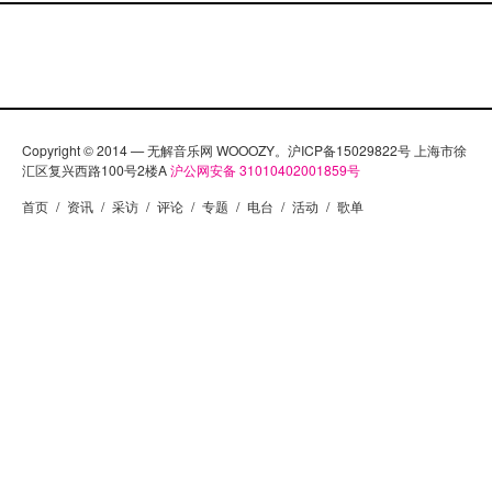
Copyright © 2014 — 无解音乐网 WOOOZY。沪ICP备15029822号 上海市徐
汇区复兴西路100号2楼A
沪公网安备 31010402001859号
首页
/
资讯
/
采访
/
评论
/
专题
/
电台
/
活动
/
歌单