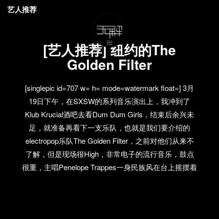
艺人推荐
[艺人推荐] 纽约的The
Golden Filter
[singlepic id=707 w= h= mode=watermark float=] 3月
19日下午，在SXSW的系列音乐演出上，我冲到了
Klub Krucial酒吧去看Dum Dum Girls，结束后余兴未
足，就准备再看下一支乐队，也就是我们要介绍的
electropop乐队The Golden Filter，之前对他们从来不
了解，但是现场很High，非常电子的流行音乐，鼓点
很重，主唱Penelope Trappes一身民族风在台上摇摆着
身体，刘海遮住了半个脸。当他们唱到新曲“Hide
Me”的时候，台下所有人都叫了起来！ 这支成立于纽
约的双人组，于2009年发行了首支单曲“Solid Gold”，