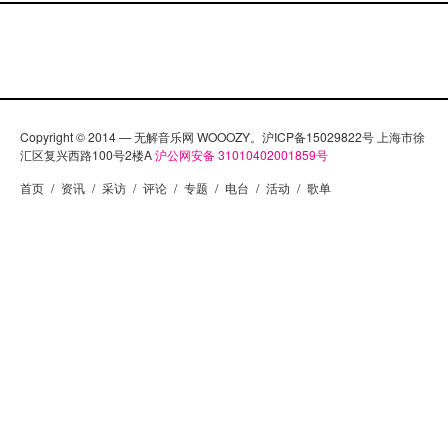
同年又发行了“Thunderbird”。今年4月发行新单曲“Hide
Me”后，同月由Brille Records发行新专辑
《Voluspa》，其中也包括了先前的三曲。 专辑歌曲列
表： Dance Around The Fire Hide Me Look Me in the
Eye…
Copyright © 2014 — 无解音乐网 WOOOZY。沪ICP备15029822号 上海市徐
汇区复兴西路100号2楼A
沪公网安备 31010402001859号
首页
/
资讯
/
采访
/
评论
/
专题
/
电台
/
活动
/
歌单