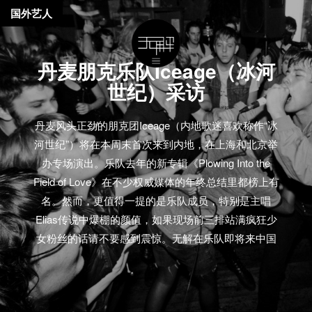
国外艺人
丹麦朋克乐队Iceage（冰河
世纪）采访
丹麦风头正劲的朋克团Iceage（内地歌迷喜欢称作“冰
河世纪”）将在本周末首次来到内地，在上海和北京举
办专场演出。乐队去年的新专辑《Plowing Into the
Field of Love》在不少权威媒体的年终总结里都榜上有
名。然而，更值得一提的是乐队成员，特别是主唱
Elias传说中爆棚的颜值，如果现场前三排站满疯狂少
女粉丝的话请不要感到震惊。无解在乐队即将来中国
前，对乐队进行了一个邮件采访。当然，采访中我们
还是将重点放在了音乐本身，虽然在最后忍不住给乐
队看了“红花会”特别制作宣传的小视频… 这是Iceage第