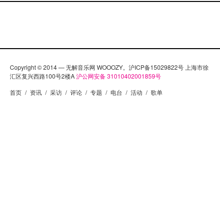
一次来中国，你们有时间做些观光什么的吗？ 有，我
们在每个城市都会有一天的空余时间，还会经历从上
海坐火车去北京，应该会很棒。 我在网上看你们之前
的访谈，乐队成员显得不是很喜欢那些冲着去mosh或
发疯的观众来你们现场。最近你们在美国和Trash Talk
一起同台 ，那场演出如何？你们享受为同样的粉丝群
Copyright © 2014 — 无解音乐网 WOOOZY。沪ICP备15029822号 上海市徐
汇区复兴西路100号2楼A
沪公网安备 31010402001859号
表演吗？ 如果是真实的，发自内心的（mosh 或发
首页
/
资讯
/
采访
/
评论
/
专题
/
电台
/
活动
/
歌单
疯）就不烦人，我们反感的是那些为了发泄而发泄的
人。那次演出的乐迷群挺不一样，但结果还不错。 丹
麦和美国对你们的接纳程度有什么差别吗？在巡演了
全球那么多地方后，不同的文化群体在你们眼里有没
有显著的不同？ 我们在哥本哈根演出的情况和世界上
任何地方都不同，因为我们已经演过多次，所以那里
能见到许多熟人。我不知道各国的文化群体有什么 与
地域相关的区别，美国有好多外向的年轻人，但去演
出的文化就有差别。音乐节的受众群很奇怪，因为人
们会去看很多乐队，好像在逛商 场一样。另外，我觉