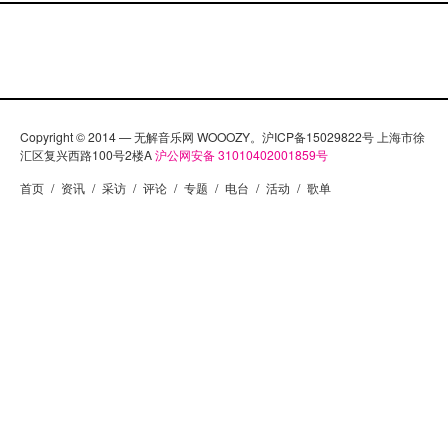
Copyright © 2014 — 无解音乐网 WOOOZY。沪ICP备15029822号 上海市徐
汇区复兴西路100号2楼A
沪公网安备 31010402001859号
首页
/
资讯
/
采访
/
评论
/
专题
/
电台
/
活动
/
歌单