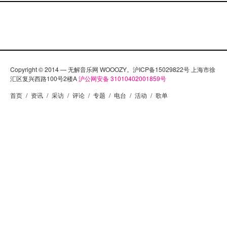
Copyright © 2014 — 无解音乐网 WOOOZY。沪ICP备15029822号 上海市徐
汇区复兴西路100号2楼A
沪公网安备 31010402001859号
首页
/
资讯
/
采访
/
评论
/
专题
/
电台
/
活动
/
歌单