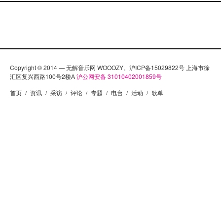
Copyright © 2014 — 无解音乐网 WOOOZY。沪ICP备15029822号 上海市徐
汇区复兴西路100号2楼A
沪公网安备 31010402001859号
首页
/
资讯
/
采访
/
评论
/
专题
/
电台
/
活动
/
歌单