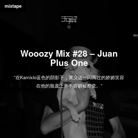
mixtape
Wooozy Mix #28 – Juan
Plus One
“在Kamixlo蓝色的阴影下，黄义达一闪而过的娇媚笑容
在他的脸庞上并不容易被察觉。”