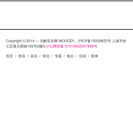
Copyright © 2014 — 无解音乐网 WOOOZY。沪ICP备15029822号 上海市徐
汇区复兴西路100号2楼A
沪公网安备 31010402001859号
首页
/
资讯
/
采访
/
评论
/
专题
/
电台
/
活动
/
歌单