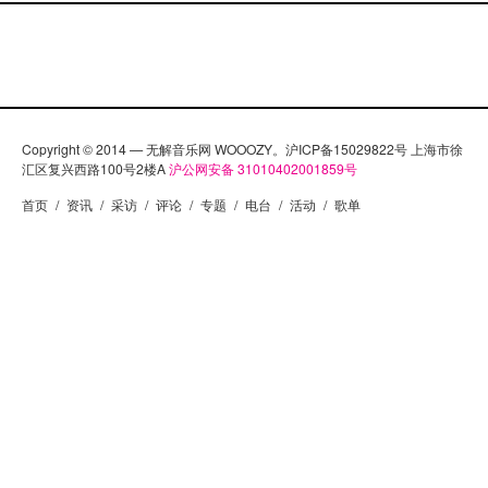
Copyright © 2014 — 无解音乐网 WOOOZY。沪ICP备15029822号 上海市徐
汇区复兴西路100号2楼A
沪公网安备 31010402001859号
首页
/
资讯
/
采访
/
评论
/
专题
/
电台
/
活动
/
歌单