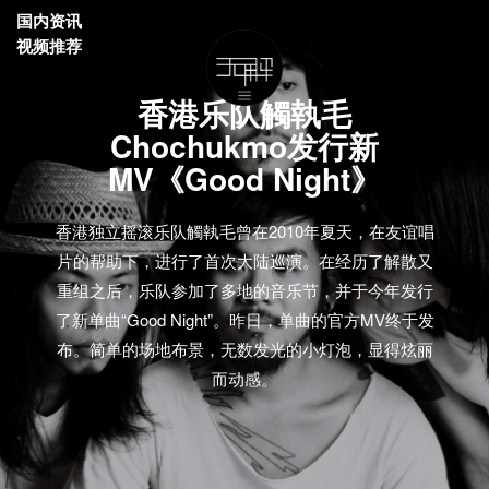
国内资讯
视频推荐
香港乐队觸執毛
Chochukmo发行新
MV《Good Night》
香港独立摇滚乐队觸執毛曾在2010年夏天，在友谊唱
片的帮助下，进行了首次大陆巡演。在经历了解散又
重组之后，乐队参加了多地的音乐节，并于今年发行
了新单曲“Good Night”。昨日，单曲的官方MV终于发
布。简单的场地布景，无数发光的小灯泡，显得炫丽
而动感。