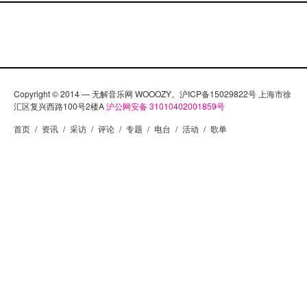
Copyright © 2014 — 无解音乐网 WOOOZY。沪ICP备15029822号 上海市徐
汇区复兴西路100号2楼A
沪公网安备 31010402001859号
首页
/
资讯
/
采访
/
评论
/
专题
/
电台
/
活动
/
歌单