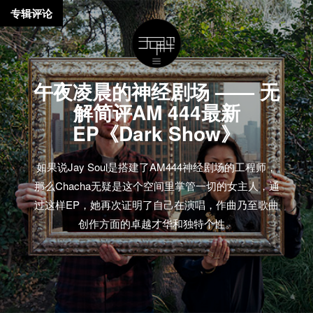
专辑评论
午夜凌晨的神经剧场 —— 无
解简评AM 444最新
EP《Dark Show》
如果说Jay Soul是搭建了AM444神经剧场的工程师，
那么Chacha无疑是这个空间里掌管一切的女主人，通
过这样EP，她再次证明了自己在演唱，作曲乃至歌曲
创作方面的卓越才华和独特个性。