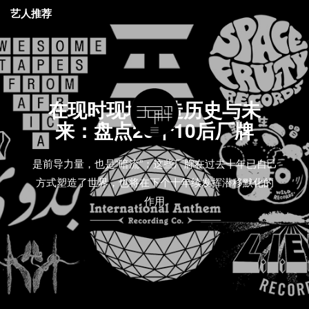
艺人推荐
在现时现地创造历史与未
来：盘点20个10后厂牌
是前导力量，也是“暗流”；这些厂牌在过去十年已自己
方式塑造了世界，也将在下个十年续发挥潜移默化的
作用