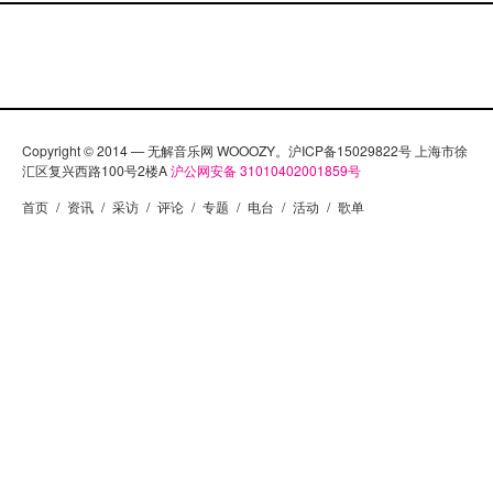
Copyright © 2014 — 无解音乐网 WOOOZY。沪ICP备15029822号 上海市徐
汇区复兴西路100号2楼A
沪公网安备 31010402001859号
首页
/
资讯
/
采访
/
评论
/
专题
/
电台
/
活动
/
歌单