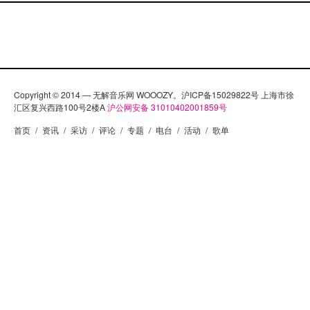
Copyright © 2014 — 无解音乐网 WOOOZY。沪ICP备15029822号 上海市徐
汇区复兴西路100号2楼A
沪公网安备 31010402001859号
首页
/
资讯
/
采访
/
评论
/
专题
/
电台
/
活动
/
歌单