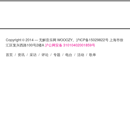
Copyright © 2014 — 无解音乐网 WOOOZY。沪ICP备15029822号 上海市徐
汇区复兴西路100号2楼A
沪公网安备 31010402001859号
首页
/
资讯
/
采访
/
评论
/
专题
/
电台
/
活动
/
歌单