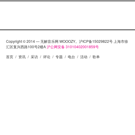
Copyright © 2014 — 无解音乐网 WOOOZY。沪ICP备15029822号 上海市徐
汇区复兴西路100号2楼A
沪公网安备 31010402001859号
首页
/
资讯
/
采访
/
评论
/
专题
/
电台
/
活动
/
歌单