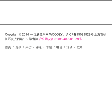
Copyright © 2014 — 无解音乐网 WOOOZY。沪ICP备15029822号 上海市徐
汇区复兴西路100号2楼A
沪公网安备 31010402001859号
首页
/
资讯
/
采访
/
评论
/
专题
/
电台
/
活动
/
歌单