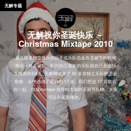
无解专题
无解祝你圣诞快乐 －
Christmas Mixtape 2010
最近很多独立音乐的乐手或乐队也会在圣诞节的时候
推出一首圣诞歌，听到自己喜欢的乐队祝自己圣诞快
乐感觉特别好。无解网收集了 50 多首独立乐队的圣诞
歌曲，从中选出了最好的 17 首。我们把这 17 首歌合
在一起，做成mixtape 当作给大家的圣诞节礼物，大家
可以在家里播放。